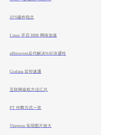
ZFS爆炸指北
Linux 开启 BBR 网络加速
qBittorrent反代解决NAT连通性
Grafana 监控速通
互联网鉴权方法汇总
PT 作弊方式一览
Vitepress 实现图片放大