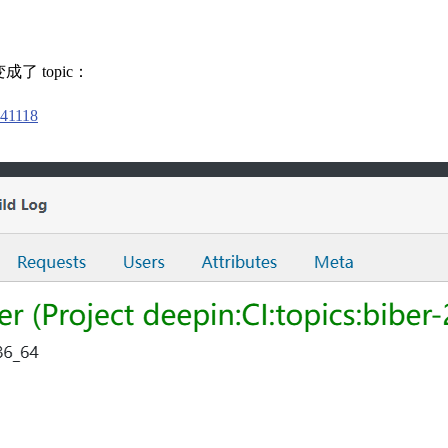
 topic：
241118