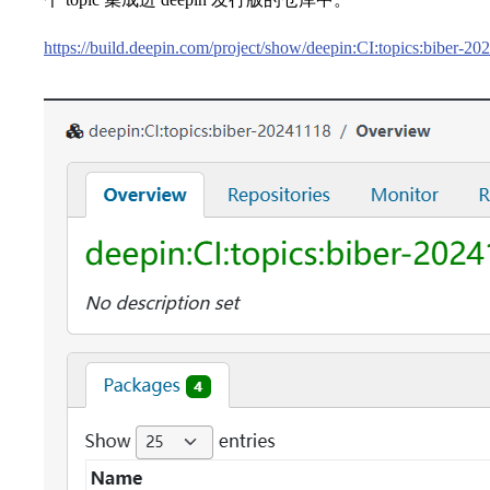
https://build.deepin.com/project/show/deepin:CI:topics:biber-20