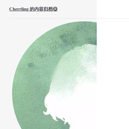
Skip to content
Cherrling 的内容归档😋
Sidebar Navigation