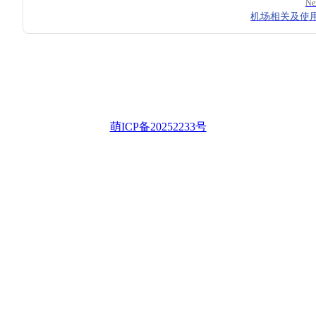
Ne
机场相关及使
萌ICP备20252233号