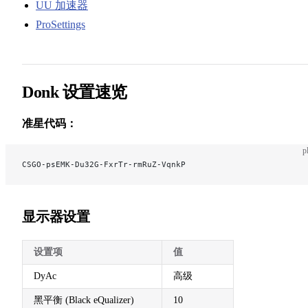
UU 加速器
ProSettings
Donk 设置速览
准星代码：
p
CSGO-psEMK-Du32G-FxrTr-rmRuZ-VqnkP
显示器设置
设置项
值
DyAc
高级
黑平衡 (Black eQualizer)
10